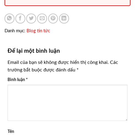
Danh mục:
Blog tin tức
Để lại một bình luận
Email của bạn sẽ không được hiển thị công khai.
Các
trường bắt buộc được đánh dấu
*
Bình luận
*
Tên