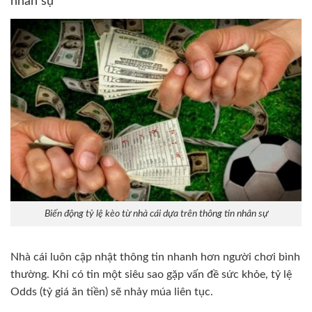
nhân sự
Biến động tỷ lệ kèo từ nhà cái dựa trên thông tin nhân sự
Nhà cái luôn cập nhật thông tin nhanh hơn người chơi bình
thường. Khi có tin một siêu sao gặp vấn đề sức khỏe, tỷ lệ
Odds (tỷ giá ăn tiền) sẽ nhảy múa liên tục.