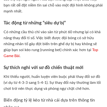
bạn rất dễ đặt niềm tin sai chỗ vào một đội hình không phải
mạnh nhất.
Tác động từ những “siêu dự bị”
Có những cầu thủ chỉ vào sân từ phút 60 nhưng lại có khả
năng thay đổi tỉ số. Việc biết được đội bóng có sở hữu
những nhân tố gây đột biến trên ghế dự bị hay không sẽ
giúp bạn soi kèo rung (running bet) chính xác hơn tại
Top
Game Bài
.
Sự thích nghi với sơ đồ chiến thuật mới
Khi thiếu người, huấn luyện viên buộc phải thay đổi sơ đồ
(ví dụ từ 4-3-3 sang 5-4-1). Sự thay đổi này thường làm lối
chơi trở nên thực dụng và phòng ngự chặt chẽ hơn.
Biến động tỷ lệ kèo từ nhà cái dựa trên thông tin