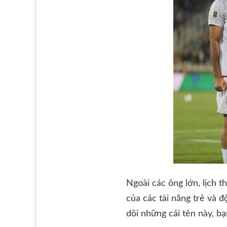
Ngoài các ông lớn, lịch 
của các tài năng trẻ và 
dõi những cái tên này, b