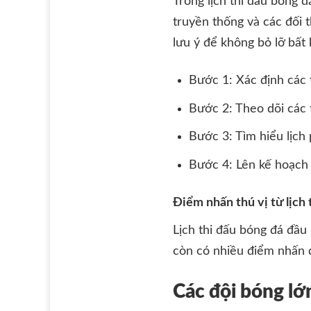
Trong lịch thi đấu bóng 
truyền thống và các đối 
lưu ý để không bỏ lỡ bất
Bước 1: Xác định các 
Bước 2: Theo dõi các 
Bước 3: Tìm hiểu lịch 
Bước 4: Lên kế hoạch 
Điểm nhấn thú vị từ lịch
Lịch thi đấu bóng đá đầu
còn có nhiều điểm nhấn đ
Các đội bóng lớ