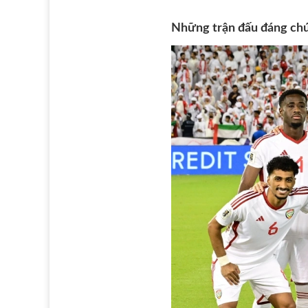
Những trận đấu đáng chú 