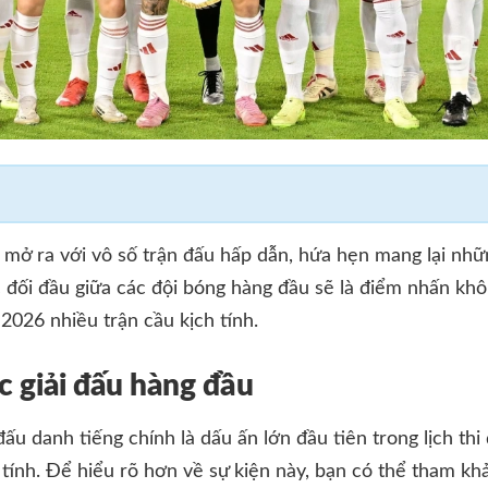
ở ra với vô số trận đấu hấp dẫn, hứa hẹn mang lại nhữn
đối đầu giữa các đội bóng hàng đầu sẽ là điểm nhấn khôn
2026 nhiều trận cầu kịch tính.
ác giải đấu hàng đầu
 đấu danh tiếng chính là dấu ấn lớn đầu tiên trong lịch t
 tính. Để hiểu rõ hơn về sự kiện này, bạn có thể tham kh