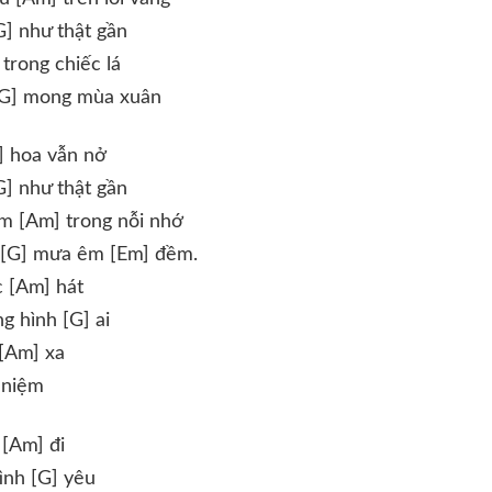
G] như thật gần
trong chiếc lá
 [G] mong mùa xuân
] hoa vẫn nở
G] như thật gần
m [Am] trong nỗi nhớ
 [G] mưa êm [Em] đềm.
c [Am] hát
g hình [G] ai
 [Am] xa
 niệm
 [Am] đi
ình [G] yêu