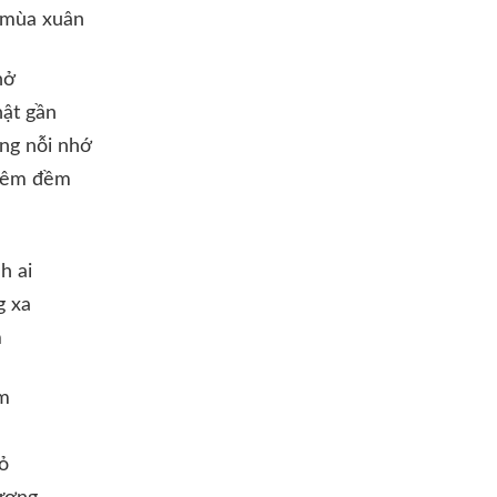
 mùa xuân
nở
hật gần
ng nỗi nhớ
 êm đềm
h ai
g xa
m
em
ỏ