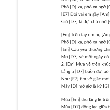
Phố [D] xa, phố xa ngỡ [
[E7] Đôi vai em gầy [Am] 
Giờ [D7] là đợi chờ nhớ
[Em] Trên tay em nụ [Am
Phố [D] xa, phố xa ngỡ [
[Em] Câu yêu thương chì
Mơ [D7] về một ngày có
2. [Em] Mưa về trên khú
Lắng u [D7] buồn đợi bón
Như [E7] tìm về giấc mơ
Mây [D] mờ giờ là kỷ [G]
Mùa [Em] thu lặng lẽ trôi
Mùa [D7] đông lạc giữa t