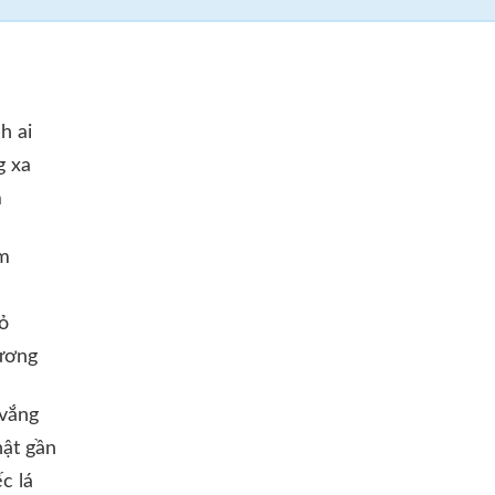
h ai
g xa
m
em
ỏ
ương
 vắng
hật gần
c lá