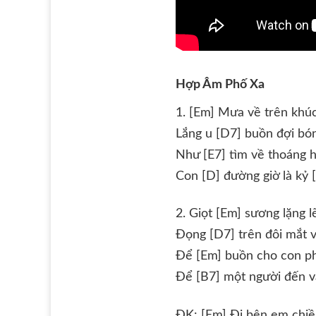
Hợp Âm Phố Xa
1. [Em] Mưa về trên khú
Lắng u [D7] buồn đợi bón
Như [E7] tìm về thoáng 
Con [D] đường giờ là kỷ 
2. Giọt [Em] sương lặng 
Đọng [D7] trên đôi mắt v
Để [Em] buồn cho con p
Để [B7] một người đến v
ĐK: [Em] Đi bên em chiều