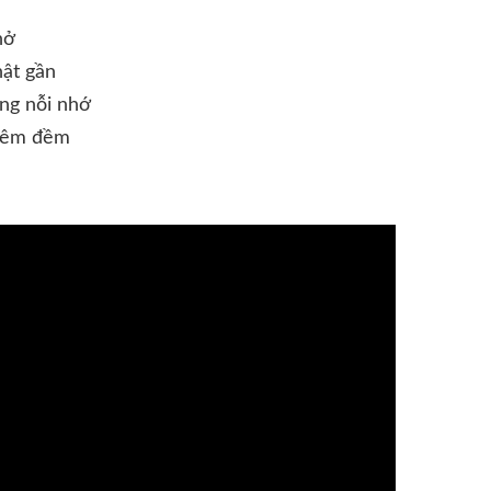
nở
hật gần
ng nỗi nhớ
 êm đềm