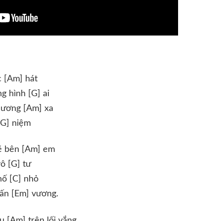
c [Am] hát
g hình [G] ai
hương [Am] xa
[G] niệm
lẽ bên [Am] em
ô [G] tư
hố [C] nhỏ
ấn [Em] vương.
 [Am] trên lối vắng