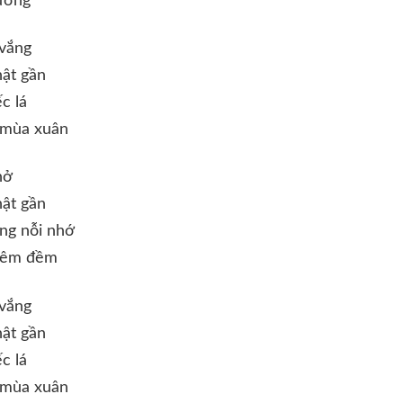
ương
 vắng
hật gần
c lá
 mùa xuân
nở
hật gần
ng nỗi nhớ
 êm đềm
 vắng
hật gần
c lá
 mùa xuân