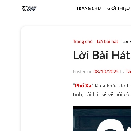
Skip
TRANG CHỦ
GIỚI THIỆU
to
content
Trang chủ
-
Lời bài hát
-
Lời 
Lời Bài Hát
Posted on
08/10/2025
by
Tâ
“
Phố Xa
”
là ca khúc do
Th
tình, bài hát kể về nỗi c