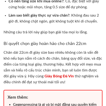
Có nên tăng size khi mua online?
: Có, đặc biệt với giày
cứng hoặc mũi nhọn, tăng 0.5 size để dự phòng.
Làm sao biết giày thực sự vừa chân?
: Không đau sau 2
giờ đi, không chật ngón, gót không tuột khi di chuyển.
Những câu trả lời này giúp bạn giải tỏa mọi lo lắng.
Bí quyết chọn giày hoàn hảo cho chân 22cm
Chân dài 22cm đi giày size bao nhiêu không còn là vấn đề
khó nếu bạn nắm rõ cách đo chân, bảng quy đổi size, và đặc
điểm của từng loại giày, thương hiệu. Kết hợp với mẹo mua
sắm và hiểu rõ cấu trúc chân mình, bạn sẽ luôn tìm được
đôi giày vừa ý. Hãy cùng
Giày Bóng Đá Vin
thử nghiệm và
điều chỉnh để đạt sự thoải mái tối ưu!
Xem thêm:
Gegenpressing là gì và bí mật đằng sau quyền kiểm