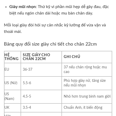
Giày mũi nhọn
: Thử kỹ vì phần mũi hẹp dễ gây đau, đặc
biệt nếu ngón chân dài hoặc mu bàn chân dày.
Mỗi loại giày đòi hỏi sự cân nhắc kỹ lưỡng để vừa vặn và
thoải mái.
Bảng quy đổi size giày chi tiết cho chân 22cm
HỆ
SIZE GIÀY CHO
GHI CHÚ
THỐNG
CHÂN 22CM
37 nếu chân rộng hoặc mu
EU
36-37
cao
Phù hợp giày nữ, tăng size
US (Nữ)
5.5-6
nếu mũi nhọn
US
4.5-5
Nhỏ hơn trung bình nam giới
(Nam)
UK
3.5-4
Chuẩn Anh, ít biến động