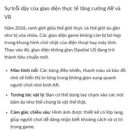
Sự trỗi dậy của giao diện thực tế tăng cường AR và
VR
Năm 2026, ranh giới giữa thế giới thực và thế giới ảo gần
như bị xóa nhòa. Các giao diện game không còn bị bó hẹp
trong khung hình chữ nhật của điện thoại hay máy tính.
Thay vào đó, giao diện không gian (Spatial UI) đang trở
thành tiêu chuẩn mới.
Màn hình nổi:
Các bảng điều khiển, thanh máu và bản đồ
nhỏ sẽ hiển thị lơ lửng trong không gian xung quanh
người chơi nhờ kính AR.
Tương tác vật lý:
Bạn có thể dùng tay chạm vào các nút
bấm ảo như thể chúng là vật thể thật.
Cảm giác chiều sâu:
Hình ảnh được thiết kế có lớp lang,
giúp người chơi dễ dàng nhận biết khoảng cách và vị trí
trong game.