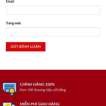
Email
Trang web
CHÍNH HÃNG 100%
Hơn 100 thương hiệu nổi tiếng
MIỄN PHÍ GIAO HÀNG