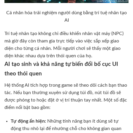
Cá nhân hóa trải nghiệm người dùng bằng trí tuệ nhân tạo
AI
Trí tuệ nhân tạo không chỉ điều khiển nhân vật máy (NPC)
mà giờ đây còn tham gia trực tiếp vào việc sắp xếp giao
diện cho từng cá nhân. Mỗi người chơi sẽ thấy một giao
diện khác nhau dựa trên thói quen của họ.
AI tạo sinh và khả năng tự biến đổi bố cục UI
theo thói quen
Hệ thống AI tích hợp trong game sẽ theo dõi cách bạn thao
tác. Nếu bạn thường xuyên sử dụng túi đồ, nút túi đồ sẽ
được phóng to hoặc đặt ở vị trí thuận tay nhất. Một số đặc
điểm nổi bật bao gồm:
Tự động ẩn hiện:
Những tính năng bạn ít dùng sẽ tự
động thu nhỏ lại để nhường chỗ cho không gian quan