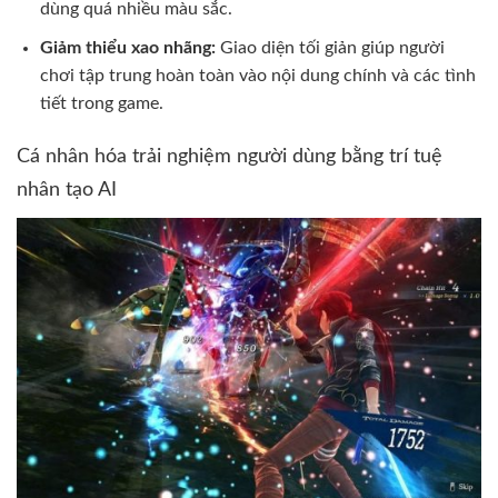
dùng quá nhiều màu sắc.
Giảm thiểu xao nhãng:
Giao diện tối giản giúp người
chơi tập trung hoàn toàn vào nội dung chính và các tình
tiết trong game.
Cá nhân hóa trải nghiệm người dùng bằng trí tuệ
nhân tạo AI