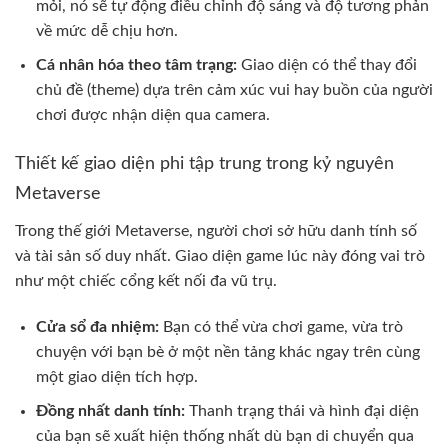
mỏi, nó sẽ tự động điều chỉnh độ sáng và độ tương phản
về mức dễ chịu hơn.
Cá nhân hóa theo tâm trạng:
Giao diện có thể thay đổi
chủ đề (theme) dựa trên cảm xúc vui hay buồn của người
chơi được nhận diện qua camera.
Thiết kế giao diện phi tập trung trong kỷ nguyên
Metaverse
Trong thế giới Metaverse, người chơi sở hữu danh tính số
và tài sản số duy nhất. Giao diện game lúc này đóng vai trò
như một chiếc cổng kết nối đa vũ trụ.
Cửa sổ đa nhiệm:
Bạn có thể vừa chơi game, vừa trò
chuyện với bạn bè ở một nền tảng khác ngay trên cùng
một giao diện tích hợp.
Đồng nhất danh tính:
Thanh trạng thái và hình đại diện
của bạn sẽ xuất hiện thống nhất dù bạn di chuyển qua