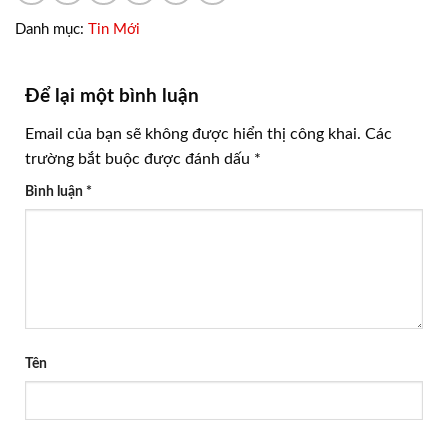
Danh mục:
Tin Mới
Để lại một bình luận
Email của bạn sẽ không được hiển thị công khai.
Các
trường bắt buộc được đánh dấu
*
Bình luận
*
Tên