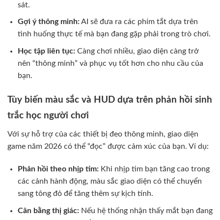
sát.
Gợi ý thông minh:
AI sẽ đưa ra các phím tắt dựa trên
tình huống thực tế mà bạn đang gặp phải trong trò chơi.
Học tập liên tục:
Càng chơi nhiều, giao diện càng trở
nên “thông minh” và phục vụ tốt hơn cho nhu cầu của
bạn.
Tùy biến màu sắc và HUD dựa trên phản hồi sinh
trắc học người chơi
Với sự hỗ trợ của các thiết bị đeo thông minh, giao diện
game năm 2026 có thể “đọc” được cảm xúc của bạn. Ví dụ:
Phản hồi theo nhịp tim:
Khi nhịp tim bạn tăng cao trong
các cảnh hành động, màu sắc giao diện có thể chuyển
sang tông đỏ để tăng thêm sự kịch tính.
Cân bằng thị giác:
Nếu hệ thống nhận thấy mắt bạn đang