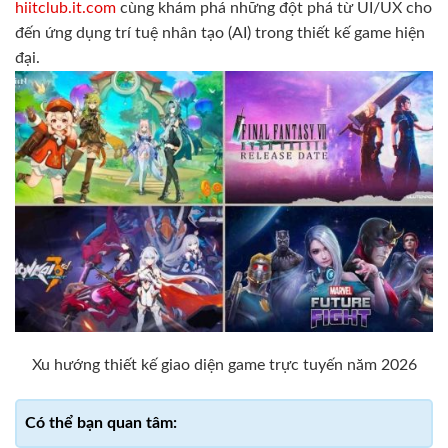
hiitclub.it.com
cùng khám phá những đột phá từ UI/UX cho
đến ứng dụng trí tuệ nhân tạo (AI) trong thiết kế game hiện
đại.
Xu hướng thiết kế giao diện game trực tuyến năm 2026