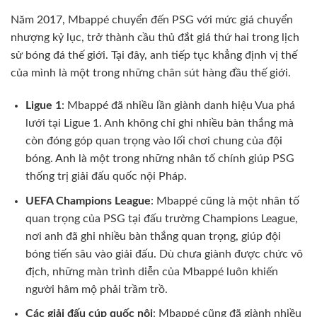
Năm 2017, Mbappé chuyển đến PSG với mức giá chuyển
nhượng kỷ lục, trở thành cầu thủ đắt giá thứ hai trong lịch
sử bóng đá thế giới. Tại đây, anh tiếp tục khẳng định vị thế
của mình là một trong những chân sút hàng đầu thế giới.
Ligue 1
: Mbappé đã nhiều lần giành danh hiệu Vua phá
lưới tại Ligue 1. Anh không chỉ ghi nhiều bàn thắng mà
còn đóng góp quan trọng vào lối chơi chung của đội
bóng. Anh là một trong những nhân tố chính giúp PSG
thống trị giải đấu quốc nội Pháp.
UEFA Champions League
: Mbappé cũng là một nhân tố
quan trọng của PSG tại đấu trường Champions League,
nơi anh đã ghi nhiều bàn thắng quan trọng, giúp đội
bóng tiến sâu vào giải đấu. Dù chưa giành được chức vô
địch, những màn trình diễn của Mbappé luôn khiến
người hâm mộ phải trầm trồ.
Các giải đấu cúp quốc nội
: Mbappé cũng đã giành nhiều