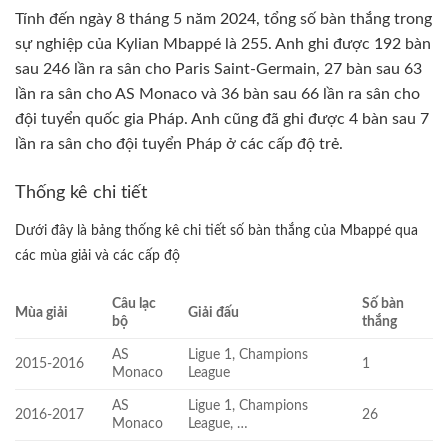
Tính đến ngày 8 tháng 5 năm 2024, tổng số bàn thắng trong
sự nghiệp của Kylian Mbappé là 255. Anh ghi được 192 bàn
sau 246 lần ra sân cho Paris Saint-Germain, 27 bàn sau 63
lần ra sân cho AS Monaco và 36 bàn sau 66 lần ra sân cho
đội tuyển quốc gia Pháp. Anh cũng đã ghi được 4 bàn sau 7
lần ra sân cho đội tuyển Pháp ở các cấp độ trẻ.
Thống kê chi tiết
Dưới đây là bảng thống kê chi tiết số bàn thắng của Mbappé qua
các mùa giải và các cấp độ
Câu lạc
Số bàn
Mùa giải
Giải đấu
bộ
thắng
AS
Ligue 1, Champions
2015-2016
1
Monaco
League
AS
Ligue 1, Champions
2016-2017
26
Monaco
League, …