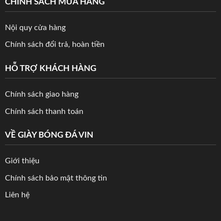
CHÍNH SÁCH MUA HÀNG
Nội quy cửa hàng
Chính sách đổi trả, hoàn tiền
HỖ TRỢ KHÁCH HÀNG
Chính sách giao hàng
Chính sách thanh toán
VỀ GIÀY BÓNG ĐÁ VIN
Giới thiệu
Chính sách bảo mật thông tin
Liên hệ