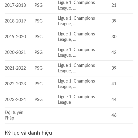
Ligue 1, Champions
2017-2018
PSG
21
League, …
Ligue 1, Champions
2018-2019
PSG
39
League, …
Ligue 1, Champions
2019-2020
PSG
30
League, …
Ligue 1, Champions
2020-2021
PSG
42
League, …
Ligue 1, Champions
2021-2022
PSG
39
League, …
Ligue 1, Champions
2022-2023
PSG
41
League, …
Ligue 1, Champions
2023-2024
PSG
44
League
Đội tuyển
46
Pháp
Kỷ lục và danh hiệu