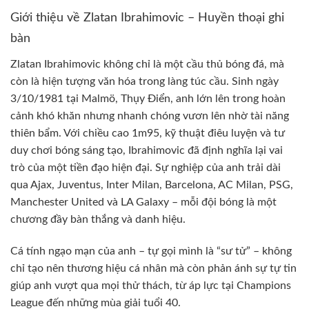
Giới thiệu về Zlatan Ibrahimovic – Huyền thoại ghi
bàn
Zlatan Ibrahimovic không chỉ là một cầu thủ bóng đá, mà
còn là hiện tượng văn hóa trong làng túc cầu. Sinh ngày
3/10/1981 tại Malmö, Thụy Điển, anh lớn lên trong hoàn
cảnh khó khăn nhưng nhanh chóng vươn lên nhờ tài năng
thiên bẩm. Với chiều cao 1m95, kỹ thuật điêu luyện và tư
duy chơi bóng sáng tạo, Ibrahimovic đã định nghĩa lại vai
trò của một tiền đạo hiện đại. Sự nghiệp của anh trải dài
qua Ajax, Juventus, Inter Milan, Barcelona, AC Milan, PSG,
Manchester United và LA Galaxy – mỗi đội bóng là một
chương đầy bàn thắng và danh hiệu.
Cá tính ngạo mạn của anh – tự gọi mình là “sư tử” – không
chỉ tạo nên thương hiệu cá nhân mà còn phản ánh sự tự tin
giúp anh vượt qua mọi thử thách, từ áp lực tại Champions
League đến những mùa giải tuổi 40.