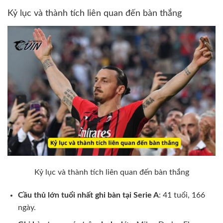
Kỷ lục và thành tích liên quan đến bàn thắng
Kỷ lục và thành tích liên quan đến bàn thắng
Cầu thủ lớn tuổi nhất ghi bàn tại Serie A
: 41 tuổi, 166
ngày.