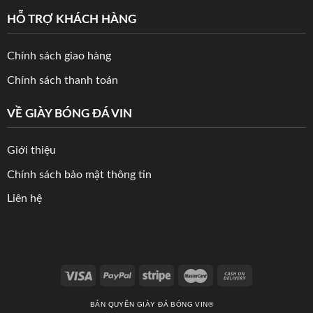
HỖ TRỢ KHÁCH HÀNG
Chính sách giao hàng
Chính sách thanh toán
VỀ GIÀY BÓNG ĐÁ VIN
Giới thiệu
Chính sách bảo mật thông tin
Liên hệ
BẢN QUYỀN GIÀY ĐÁ BÓNG VIN®️