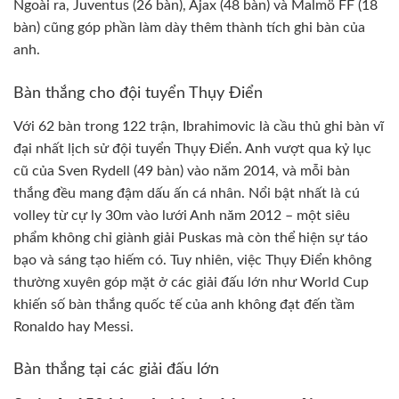
Ngoài ra, Juventus (26 bàn), Ajax (48 bàn) và Malmö FF (18
bàn) cũng góp phần làm dày thêm thành tích ghi bàn của
anh.
Bàn thắng cho đội tuyển Thụy Điển
Với 62 bàn trong 122 trận, Ibrahimovic là cầu thủ ghi bàn vĩ
đại nhất lịch sử đội tuyển Thụy Điển. Anh vượt qua kỷ lục
cũ của Sven Rydell (49 bàn) vào năm 2014, và mỗi bàn
thắng đều mang đậm dấu ấn cá nhân. Nổi bật nhất là cú
volley từ cự ly 30m vào lưới Anh năm 2012 – một siêu
phẩm không chỉ giành giải Puskas mà còn thể hiện sự táo
bạo và sáng tạo hiếm có. Tuy nhiên, việc Thụy Điển không
thường xuyên góp mặt ở các giải đấu lớn như World Cup
khiến số bàn thắng quốc tế của anh không đạt đến tầm
Ronaldo hay Messi.
Bàn thắng tại các giải đấu lớn