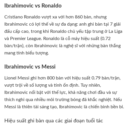
Ibrahimovic vs Ronaldo
Cristiano Ronaldo vượt xa với hơn 860 bàn, nhưng
Ibrahimovic có lợi thế về sự đa dạng: anh ghi bàn tại 7 giải
đấu cấp cao, trong khi Ronaldo chủ yếu tập trung ở La Liga
và Premier League. Ronaldo là cỗ máy hiệu suất (0.72
bàn/trận), còn Ibrahimovic là nghệ sĩ với những bàn thắng
mang tính biểu tượng.
Ibrahimovic vs Messi
Lionel Messi ghi hơn 800 bàn với hiệu suất 0.79 bàn/trận,
vượt trội về số lượng và tính ổn định. Tuy nhiên,
Ibrahimovic nổi bật với thể lực, khả năng chơi đầu và sự
thích nghi qua nhiều môi trường bóng đá khắc nghiệt. Nếu
Messi là thiên tài sáng tạo, Ibrahimovic là chiến binh bền bỉ.
Hiệu suất ghi bàn qua các giai đoạn tuổi tác