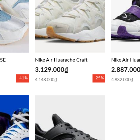
 SE
Nike Air Huarache Craft
Nike Air Hua
3.129.000
₫
2.887.00
-41%
-25%
4.148.000
₫
4.832.000
₫