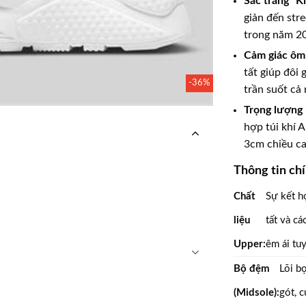
Sắc trắng “Kil
giản đến str
trong năm 2
Cảm giác ôm 
tất giúp đôi 
-36%
trần suốt cả 
Trọng lượng 
hợp túi khí 
3cm chiều ca
Thông tin chí
Chất
Sự kết h
liệu
tất và cá
Upper:
êm ái tu
Bộ đệm
Lõi bọ
(Midsole):
gót, c