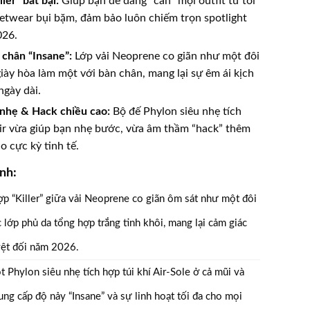
ler” bất bại:
Giúp bạn dễ dàng “cân” mọi outfit từ tối
eetwear bụi bặm, đảm bảo luôn chiếm trọn spotlight
026.
chân “Insane”:
Lớp vải Neoprene co giãn như một đôi
giày hòa làm một với bàn chân, mang lại sự êm ái kịch
ngày dài.
nhẹ & Hack chiều cao:
Bộ đế Phylon siêu nhẹ tích
Air vừa giúp bạn nhẹ bước, vừa âm thầm “hack” thêm
o cực kỳ tinh tế.
nh:
ợp “Killer” giữa vải Neoprene co giãn ôm sát như một đôi
c lớp phủ da tổng hợp trắng tinh khôi, mang lại cảm giác
yệt đối năm 2026.
t Phylon siêu nhẹ tích hợp túi khí Air-Sole ở cả mũi và
ung cấp độ nảy “Insane” và sự linh hoạt tối đa cho mọi