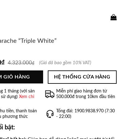
Search
for:
arache “Triple White”
0
₫
4.323.000
(Giá đã bao gồm 10% VAT)
₫
M GIỎ HÀNG
HỆ THỐNG CỬA HÀNG
ng 1 tháng (với sản
Miễn phí giao hàng đơn từ
 sử dụng)
Xem chi
500.000đ trong 10km đầu tiên
hu tiền, thanh toán
Tổng đài: 1900.9838.970 (7:30
̀u phương thức
- 22:00)
i bật: