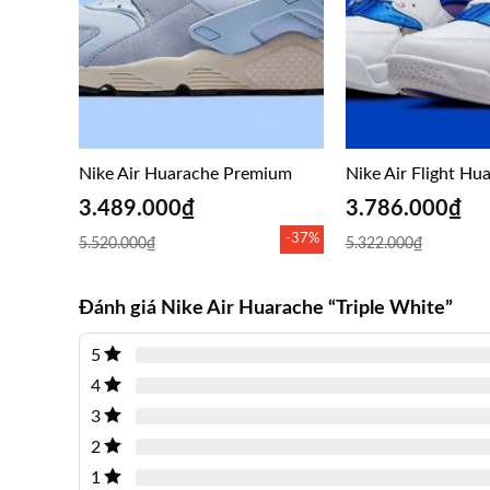
Nike Air Huarache Premium
Nike Air Flight Hu
3.489.000
₫
3.786.000
₫
-37%
5.520.000
₫
5.322.000
₫
Đánh giá Nike Air Huarache “Triple White”
5
4
3
2
1