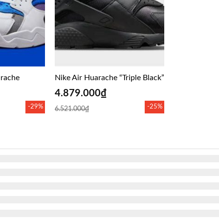
arache
Nike Air Huarache “Triple Black”
4.879.000
₫
-29%
-25%
6.521.000
₫