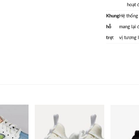
hoạt đ
Khung
Hệ thống 
hỗ
mang lại 
trợ:
vị tương l