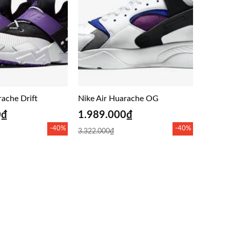
rache Drift
Nike Air Huarache OG
0
₫
1.989.000
₫
-40%
-40%
3.322.000
₫