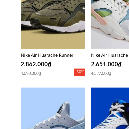
Nike Air Huarache Runner
Nike Air Huarache
2.862.000
₫
2.651.000
₫
-30%
4.090.000
₫
4.527.000
₫