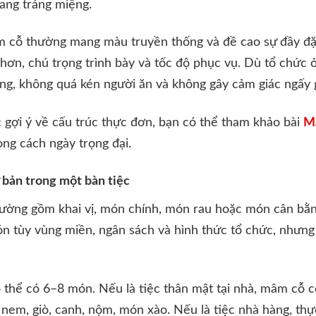
ang tráng miệng.
âm cỗ thường mang màu truyền thống và đề cao sự đầy đặn
 hơn, chú trọng trình bày và tốc độ phục vụ. Dù tổ chức 
ng, không quá kén người ăn và không gây cảm giác ngấy g
ợi ý về cấu trúc thực đơn, bạn có thể tham khảo bài
M
ng cách ngày trọng đại.
 bản trong một bàn tiệc
ường gồm khai vị, món chính, món rau hoặc món cân bằ
ón tùy vùng miền, ngân sách và hình thức tổ chức, nhưn
 thể có 6–8 món. Nếu là tiệc thân mật tại nhà, mâm cỗ 
, nem, giò, canh, nộm, món xào. Nếu là tiệc nhà hàng, t