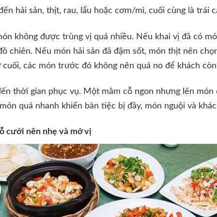
ến hải sản, thịt, rau, lẩu hoặc cơm/mì, cuối cùng là trái 
món không được trùng vị quá nhiều. Nếu khai vị đã có m
đồ chiên. Nếu món hải sản đã đậm sốt, món thịt nên chọ
 ở cuối, các món trước đó không nên quá no để khách cò
đến thời gian phục vụ. Một mâm cỗ ngon nhưng lên món
 món quá nhanh khiến bàn tiệc bị đầy, món nguội và khá
ỗ cưới nên nhẹ và mở vị