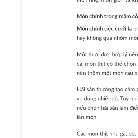
món nhẹ, món giòn và kh
Món chính trong mâm cỗ
Món chính tiệc cưới
là p
hay không qua nhóm món 
Một thực đơn hợp lý nên c
cá, món thịt có thể chọn
nên thêm một món rau xà
Hải sản thường tạo cảm 
vụ đúng nhiệt độ. Tuy nhi
nếu chọn hải sản làm điể
lên món.
Các món thịt như gà, bò,