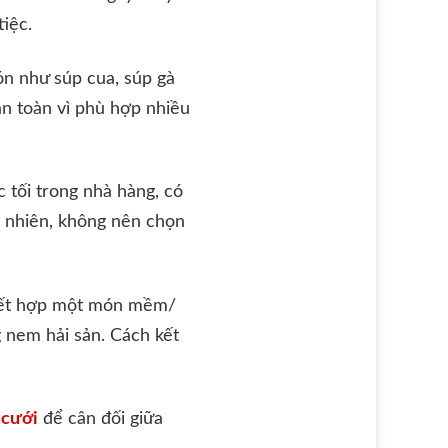
tiệc.
ón như súp cua, súp gà
an toàn vì phù hợp nhiều
c tối trong nhà hàng, có
y nhiên, không nên chọn
n kết hợp một món mềm/
g nem hải sản. Cách kết
 cưới
để cân đối giữa