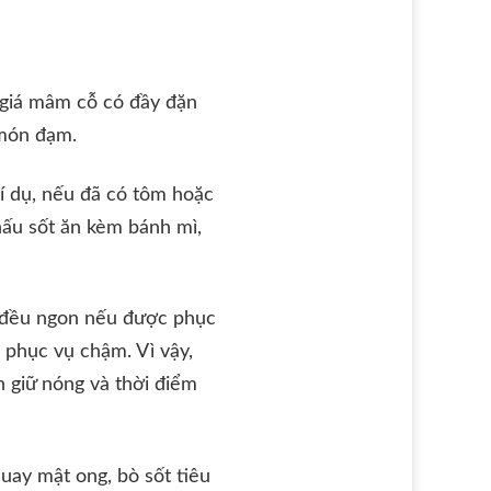
 giá mâm cỗ có đầy đặn
 món đạm.
Ví dụ, nếu đã có tôm hoặc
 nấu sốt ăn kèm bánh mì,
a đều ngon nếu được phục
c phục vụ chậm. Vì vậy,
h giữ nóng và thời điểm
uay mật ong, bò sốt tiêu