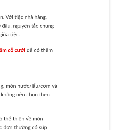
. Với tiệc nhà hàng,
ở đâu, nguyên tắc chung
iữa tiệc.
âm cỗ cưới
để có thêm
ng, món nước/lẩu/cơm và
g không nên chọn theo
có thể thiên về món
hực đơn thường có súp