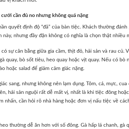
ẩu vị khách mời.
 cưới cần đủ no nhưng không quá nặng
hần quyết định độ “đã” của bàn tiệc. Khách thường đánh
này, nhưng đầy đặn không có nghĩa là chọn thật nhiều
ó sự cân bằng giữa gia cầm, thịt đỏ, hải sản và rau củ. 
 gà quay, bò sốt tiêu, heo quay hoặc vịt quay. Nếu có bò
o hoặc salad để giảm cảm giác nặng.
giác sang, nhưng không nên lạm dụng. Tôm, cá, mực, cu
ên, hải sản nguội rất dễ mất vị, nhất là khi tiệc đông hoặ
m nhấn, cần hỏi rõ nhà hàng hoặc đơn vị nấu tiệc về các
 heo thường dễ ăn hơn với số đông. Gà hấp lá chanh, gà q