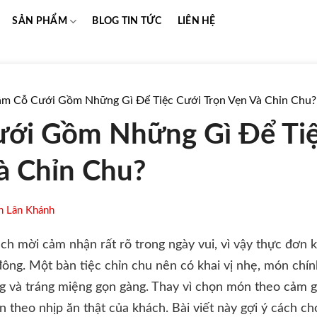
SẢN PHẨM
BLOG TIN TỨC
LIÊN HỆ
m Cỗ Cưới Gồm Những Gì Để Tiệc Cưới Trọn Vẹn Và Chỉn Chu?
ới Gồm Những Gì Để Tiệ
à Chỉn Chu?
n Lân Khánh
h mời cảm nhận rất rõ trong ngày vui, vì vậy thực đơn 
đông. Một bàn tiệc chỉn chu nên có khai vị nhẹ, món chí
 và tráng miệng gọn gàng. Thay vì chọn món theo cảm gi
n theo nhịp ăn thật của khách. Bài viết này gợi ý cách 