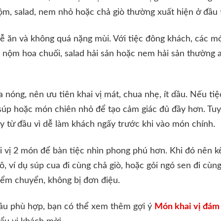
nộm, salad, nem nhỏ hoặc chả giò thường xuất hiện ở đầu 
 dễ ăn và không quá nặng mùi. Với tiệc đông khách, các m
t, nộm hoa chuối, salad hải sản hoặc nem hải sản thường 
 nóng, nên ưu tiên khai vị mát, chua nhẹ, ít dầu. Nếu tiệ
 súp hoặc món chiên nhỏ để tạo cảm giác đủ đầy hơn. Tu
 từ đầu vì dễ làm khách ngấy trước khi vào món chính.
hai vị 2 món để bàn tiệc nhìn phong phú hơn. Khi đó nê
, ví dụ súp cua đi cùng chả giò, hoặc gỏi ngó sen đi cùn
điểm chuyển, không bị đơn điệu.
u phù hợp, bạn có thể xem thêm gợi ý
Món khai vị đám