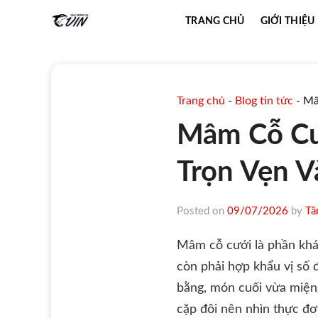
Skip
TRANG CHỦ
GIỚI THIỆU
to
content
Trang chủ
-
Blog tin tức
-
Mâ
Mâm Cỗ Cư
Trọn Vẹn V
Posted on
09/07/2026
by
Tâ
Mâm cỗ cưới là phần khác
còn phải hợp khẩu vị số 
bằng, món cuối vừa miệng
cặp đôi nên nhìn thực đơ