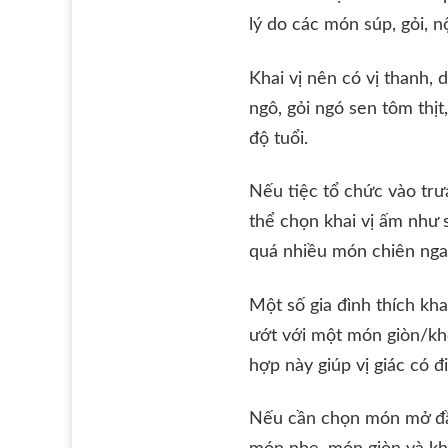
lý do các món súp, gỏi, 
Khai vị nên có vị thanh,
ngô, gỏi ngó sen tôm thị
độ tuổi.
Nếu tiệc tổ chức vào trưa
thể chọn khai vị ấm như
quá nhiều món chiên ngay
Một số gia đình thích k
ướt với một món giòn/khô
hợp này giúp vị giác có 
Nếu cần chọn món mở đầ