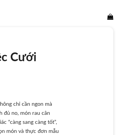
Search
for:
c Cưới
không chỉ cần ngon mà
nh đủ no, món rau cân
ác “càng sang càng tốt”,
chọn món và thực đơn mẫu