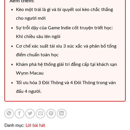
Xem thêm:
Kèo một trái là gì và bí quyết soi kèo chắc thắng
cho người mới
Sự trỗi dậy của Game Indie cốt truyện triết học:
Khi chiều sâu lên ngôi
Cơ chế xác suất tài xỉu 3 xúc xắc và phân bố tổng
điểm chuẩn toán học
Khám phá hệ thống giải trí đẳng cấp tại khách sạn
Wynn Macau
Tối ưu hóa 3 Đôi Thông và 4 Đôi Thông trong ván
đấu 4 người.
Danh mục:
Lời bài hát