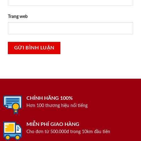
Trang web
CHÍNH HÃNG 100%
Hơn 100 thương hiệu nổi tiếng
MIỄN PHÍ GIAO HÀNG
Cho đơn từ 500.000đ trong 10km đầu tiên