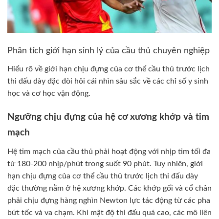
Phân tích giới hạn sinh lý của cầu thủ chuyên nghiệp
Hiểu rõ về giới hạn chịu đựng của cơ thể cầu thủ trước lịch
thi đấu dày đặc đòi hỏi cái nhìn sâu sắc về các chỉ số y sinh
học và cơ học vận động.
Ngưỡng chịu đựng của hệ cơ xương khớp và tim
mạch
Hệ tim mạch của cầu thủ phải hoạt động với nhịp tim tối đa
từ 180-200 nhịp/phút trong suốt 90 phút. Tuy nhiên, giới
hạn chịu đựng của cơ thể cầu thủ trước lịch thi đấu dày
đặc thường nằm ở hệ xương khớp. Các khớp gối và cổ chân
phải chịu đựng hàng nghìn Newton lực tác động từ các pha
bứt tốc và va chạm. Khi mật độ thi đấu quá cao, các mô liên