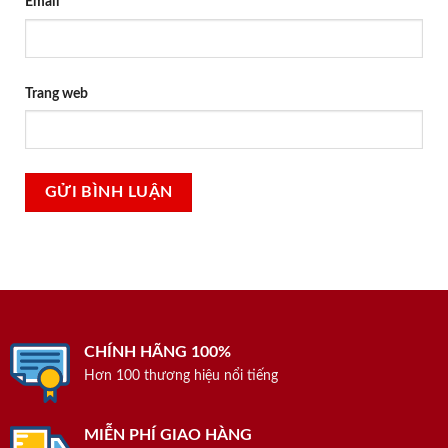
Email
Trang web
CHÍNH HÃNG 100%
Hơn 100 thương hiệu nổi tiếng
MIỄN PHÍ GIAO HÀNG