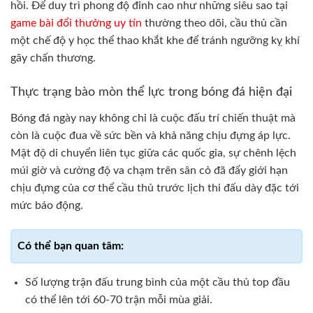
hồi. Để duy trì phong độ đỉnh cao như những siêu sao tại
game bài đổi thưởng uy tín
thường theo dõi, cầu thủ cần
một chế độ y học thể thao khắt khe để tránh ngưỡng kỵ khí
gây chấn thương.
Thực trạng bào mòn thể lực trong bóng đá hiện đại
Bóng đá ngày nay không chỉ là cuộc đấu trí chiến thuật mà
còn là cuộc đua về sức bền và khả năng chịu đựng áp lực.
Mật độ di chuyển liên tục giữa các quốc gia, sự chênh lệch
múi giờ và cường độ va chạm trên sân cỏ đã đẩy giới hạn
chịu đựng của cơ thể cầu thủ trước lịch thi đấu dày đặc tới
mức báo động.
Số lượng trận đấu trung bình của một cầu thủ top đầu
có thể lên tới 60-70 trận mỗi mùa giải.