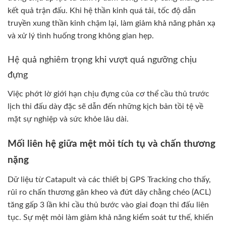
kết quả trận đấu. Khi hệ thần kinh quá tải, tốc độ dẫn
truyền xung thần kinh chậm lại, làm giảm khả năng phản xạ
và xử lý tình huống trong không gian hẹp.
Hệ quả nghiêm trọng khi vượt quá ngưỡng chịu
đựng
Việc phớt lờ giới hạn chịu đựng của cơ thể cầu thủ trước
lịch thi đấu dày đặc sẽ dẫn đến những kịch bản tồi tệ về
mặt sự nghiệp và sức khỏe lâu dài.
Mối liên hệ giữa mệt mỏi tích tụ và chấn thương
nặng
Dữ liệu từ Catapult và các thiết bị GPS Tracking cho thấy,
rủi ro chấn thương gân kheo và đứt dây chằng chéo (ACL)
tăng gấp 3 lần khi cầu thủ bước vào giai đoạn thi đấu liên
tục. Sự mệt mỏi làm giảm khả năng kiểm soát tư thế, khiến