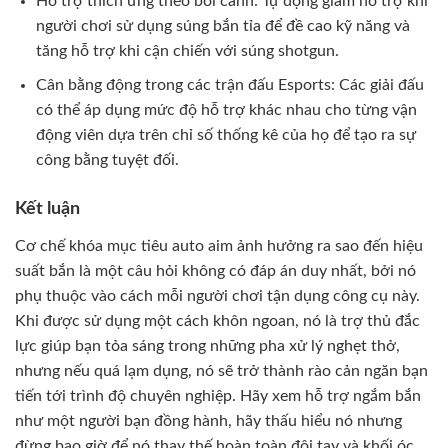
Hỗ trợ thích ứng theo bối cảnh: Tự động giảm hỗ trợ khi
người chơi sử dụng súng bắn tỉa để đề cao kỹ năng và
tăng hỗ trợ khi cận chiến với súng shotgun.
Cân bằng động trong các trận đấu Esports: Các giải đấu
có thể áp dụng mức độ hỗ trợ khác nhau cho từng vận
động viên dựa trên chỉ số thống kê của họ để tạo ra sự
công bằng tuyệt đối.
Kết luận
Cơ chế khóa mục tiêu auto aim ảnh hưởng ra sao đến hiệu
suất bắn là một câu hỏi không có đáp án duy nhất, bởi nó
phụ thuộc vào cách mỗi người chơi tận dụng công cụ này.
Khi được sử dụng một cách khôn ngoan, nó là trợ thủ đắc
lực giúp bạn tỏa sáng trong những pha xử lý nghẹt thở,
nhưng nếu quá lạm dụng, nó sẽ trở thành rào cản ngăn bạn
tiến tới trình độ chuyên nghiệp. Hãy xem hỗ trợ ngắm bắn
như một người bạn đồng hành, hãy thấu hiểu nó nhưng
đừng bao giờ để nó thay thế hoàn toàn đôi tay và khối óc