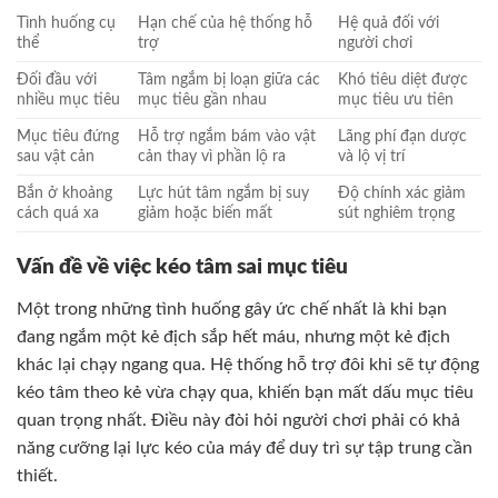
Tình huống cụ
Hạn chế của hệ thống hỗ
Hệ quả đối với
thể
trợ
người chơi
Đối đầu với
Tâm ngắm bị loạn giữa các
Khó tiêu diệt được
nhiều mục tiêu
mục tiêu gần nhau
mục tiêu ưu tiên
Mục tiêu đứng
Hỗ trợ ngắm bám vào vật
Lãng phí đạn dược
sau vật cản
cản thay vì phần lộ ra
và lộ vị trí
Bắn ở khoảng
Lực hút tâm ngắm bị suy
Độ chính xác giảm
cách quá xa
giảm hoặc biến mất
sút nghiêm trọng
Vấn đề về việc kéo tâm sai mục tiêu
Một trong những tình huống gây ức chế nhất là khi bạn
đang ngắm một kẻ địch sắp hết máu, nhưng một kẻ địch
khác lại chạy ngang qua. Hệ thống hỗ trợ đôi khi sẽ tự động
kéo tâm theo kẻ vừa chạy qua, khiến bạn mất dấu mục tiêu
quan trọng nhất. Điều này đòi hỏi người chơi phải có khả
năng cưỡng lại lực kéo của máy để duy trì sự tập trung cần
thiết.