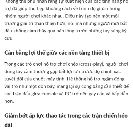
Không thể phủ nhận rằng sự xuất hiện của các tính năng hỗ
trợ đã giúp thu hẹp khoảng cách về trình độ giữa những
nhóm người chơi khác nhau. Điều này tạo nên một môi
trường giải trí thân thiện hơn, nơi mà những người mới bắt
đầu không cảm thấy quá nản lòng trước những tay súng kỳ
cựu.
Cân bằng lợi thế giữa các nền tảng thiết bị
Trong các trò chơi hỗ trợ chơi chéo (cross-play), người chơi
dùng tay cầm thường gặp bất lợi lớn trước độ chính xác
tuyệt đối của chuột máy tính. Hệ thống hỗ trợ ngắm đóng
vai trò như một đòn bẩy, mang lại sự công bằng cần thiết để
các trận đấu giữa console và PC trở nên gay cấn và hấp dẫn
hơn.
Giảm bớt áp lực thao tác trong các trận chiến kéo
dài