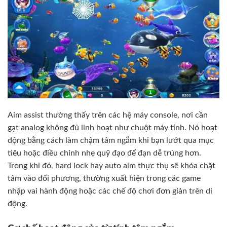
Aim assist thường thấy trên các hệ máy console, nơi cần
gạt analog không đủ linh hoạt như chuột máy tính. Nó hoạt
động bằng cách làm chậm tâm ngắm khi bạn lướt qua mục
tiêu hoặc điều chỉnh nhẹ quỹ đạo để đạn dễ trúng hơn.
Trong khi đó, hard lock hay auto aim thực thụ sẽ khóa chặt
tâm vào đối phương, thường xuất hiện trong các game
nhập vai hành động hoặc các chế độ chơi đơn giản trên di
động.