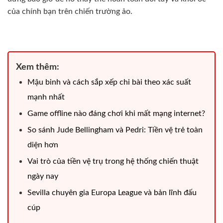
của chính bạn trên chiến trường ảo.
Xem thêm:
Mậu binh và cách sắp xếp chi bài theo xác suất
mạnh nhất
Game offline nào đáng chơi khi mất mạng internet?
So sánh Jude Bellingham và Pedri: Tiền vệ trẻ toàn
diện hơn
Vai trò của tiền vệ trụ trong hệ thống chiến thuật
ngày nay
Sevilla chuyên gia Europa League và bản lĩnh đấu
cúp