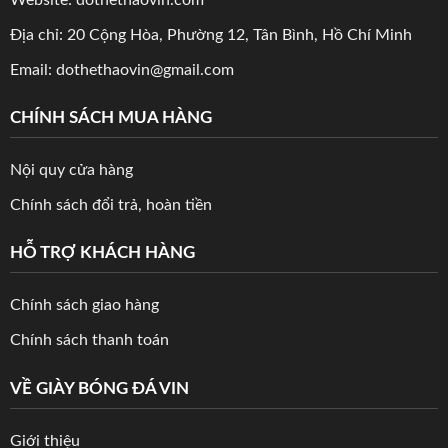
Website: dothethaovin.com
Địa chỉ: 20 Cộng Hòa, Phường 12, Tân Bình, Hồ Chí Minh
Email: dothethaovin@gmail.com
CHÍNH SÁCH MUA HÀNG
Nội quy cửa hàng
Chính sách đổi trả, hoàn tiền
HỖ TRỢ KHÁCH HÀNG
Chính sách giao hàng
Chính sách thanh toán
VỀ GIÀY BÓNG ĐÁ VIN
Giới thiệu