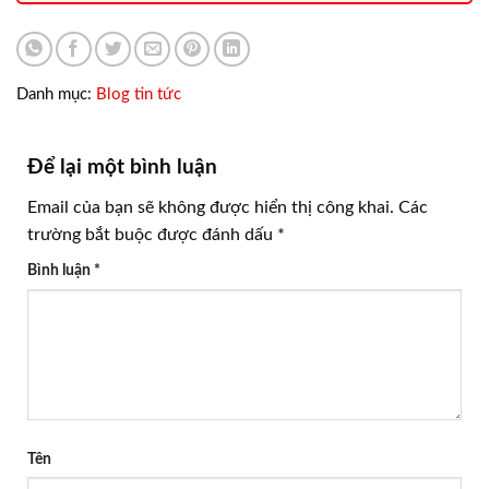
Danh mục:
Blog tin tức
Để lại một bình luận
Email của bạn sẽ không được hiển thị công khai.
Các
trường bắt buộc được đánh dấu
*
Bình luận
*
Tên