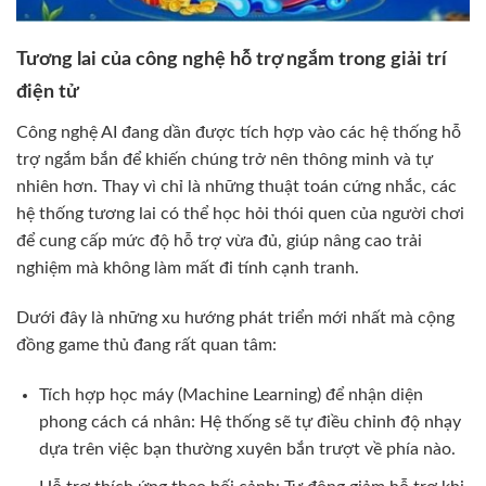
Tương lai của công nghệ hỗ trợ ngắm trong giải trí
điện tử
Công nghệ AI đang dần được tích hợp vào các hệ thống hỗ
trợ ngắm bắn để khiến chúng trở nên thông minh và tự
nhiên hơn. Thay vì chỉ là những thuật toán cứng nhắc, các
hệ thống tương lai có thể học hỏi thói quen của người chơi
để cung cấp mức độ hỗ trợ vừa đủ, giúp nâng cao trải
nghiệm mà không làm mất đi tính cạnh tranh.
Dưới đây là những xu hướng phát triển mới nhất mà cộng
đồng game thủ đang rất quan tâm:
Tích hợp học máy (Machine Learning) để nhận diện
phong cách cá nhân: Hệ thống sẽ tự điều chỉnh độ nhạy
dựa trên việc bạn thường xuyên bắn trượt về phía nào.