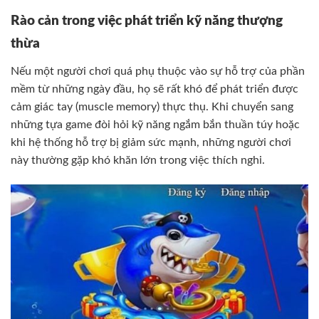
Rào cản trong việc phát triển kỹ năng thượng
thừa
Nếu một người chơi quá phụ thuộc vào sự hỗ trợ của phần
mềm từ những ngày đầu, họ sẽ rất khó để phát triển được
cảm giác tay (muscle memory) thực thụ. Khi chuyển sang
những tựa game đòi hỏi kỹ năng ngắm bắn thuần túy hoặc
khi hệ thống hỗ trợ bị giảm sức mạnh, những người chơi
này thường gặp khó khăn lớn trong việc thích nghi.