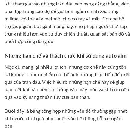
Khi tham gia vào những trận đấu xếp hạng căng thẳng, việc
phải tập trung cao độ để giữ tâm ngắm chính xác từng
milimet có thể gây mệt mỏi cho cổ tay và mắt. Cơ chế hỗ
trợ giúp giảm bớt gánh nặng này, cho phép người chơi tập
trung nhiều hơn vào tư duy chiến thuật, quan sát bản đồ và
phối hợp cùng đồng đội.
Những hạn chế và thách thức khi sử dụng auto aim
Mặc dù mang lại nhiều lợi ích, nhưng cơ chế này cũng tồn
tại không ít nhược điểm có thể ảnh hưởng trực tiếp đến kết
quả của trận đấu. Việc hiểu rõ những hạn chế này sẽ giúp
bạn biết khi nào nên tin tưởng vào máy móc và khi nào nên
dựa vào kỹ năng thuần túy của bản thân.
Dưới đây là bảng tổng hợp những vấn đề thường gặp nhất
khi người chơi quá phụ thuộc vào hệ thống hỗ trợ ngắm
bắn: