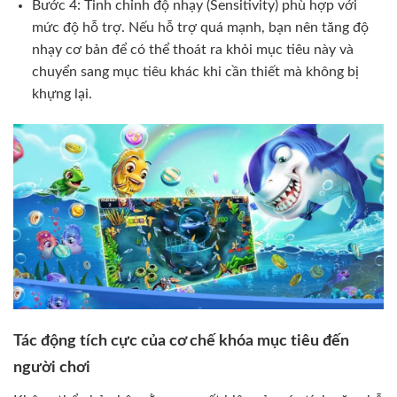
Bước 4: Tinh chỉnh độ nhạy (Sensitivity) phù hợp với
mức độ hỗ trợ. Nếu hỗ trợ quá mạnh, bạn nên tăng độ
nhạy cơ bản để có thể thoát ra khỏi mục tiêu này và
chuyển sang mục tiêu khác khi cần thiết mà không bị
khựng lại.
Tác động tích cực của cơ chế khóa mục tiêu đến
người chơi