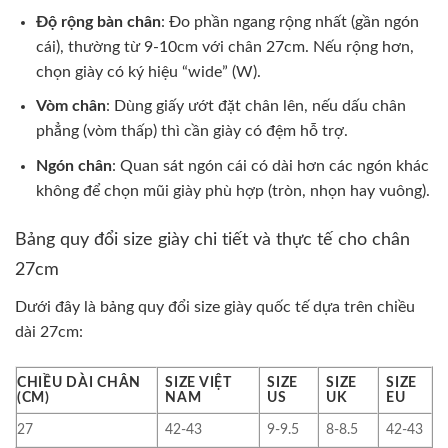
Độ rộng bàn chân
: Đo phần ngang rộng nhất (gần ngón
cái), thường từ 9-10cm với chân 27cm. Nếu rộng hơn,
chọn giày có ký hiệu “wide” (W).
Vòm chân
: Dùng giấy ướt đặt chân lên, nếu dấu chân
phẳng (vòm thấp) thì cần giày có đệm hỗ trợ.
Ngón chân
: Quan sát ngón cái có dài hơn các ngón khác
không để chọn mũi giày phù hợp (tròn, nhọn hay vuông).
Bảng quy đổi size giày chi tiết và thực tế cho chân
27cm
Dưới đây là bảng quy đổi size giày quốc tế dựa trên chiều
dài 27cm:
CHIỀU DÀI CHÂN
SIZE VIỆT
SIZE
SIZE
SIZE
(CM)
NAM
US
UK
EU
27
42-43
9-9.5
8-8.5
42-43