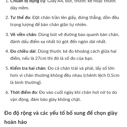
Chuẩn bị dụng cụ
: Giấy A4, bút, thước kẻ hoặc thước
dây mềm.
Tư thế đo
: Đặt chân trần lên giấy, đứng thẳng, dồn đều
trọng lượng để bàn chân giãn tự nhiên.
Vẽ viền chân
: Dùng bút vẽ đường bao quanh bàn chân,
đánh dấu điểm xa nhất từ gót đến ngón dài nhất.
Đo chiều dài
: Dùng thước kẻ đo khoảng cách giữa hai
điểm, nếu là 27cm thì đó là số đo của bạn.
Kiểm tra hai chân
: Đo cả chân trái và phải, lấy số lớn
hơn vì chân thường không đều nhau (chênh lệch 0.5cm
là bình thường).
Thời điểm đo
: Đo vào cuối ngày khi chân hơi nở to do
vận động, đảm bảo giày không chật.
Đo độ rộng và các yếu tố bổ sung để chọn giày
hoàn hảo