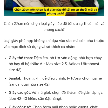
Chân 27cm nên chọn loại giày nào để tối ưu sự thoải mái và
phong cách?
Loại giày phù hợp không chỉ dựa vào size mà còn phụ thuộc
vào mục đích sử dụng và sở thích cá nhân:
Giày thể thao
: Đệm êm, hỗ trợ vận động, phù hợp chạy
bộ hay đi bộ (Nike Air Max size 9.5, Adidas Ultraboost
size 43).
Sandal
: Thoáng khí, dễ điều chỉnh, lý tưởng cho mùa hè
(sandal quai hậu size 42).
Giày cao gót
: Với nữ giới, chọn đế 3-5cm để giảm áp lực
(size 42-43 hiếm, cần đặt hàng).
Giày công sở
: Chọn form mũi nhọn hoặc vuông, chất