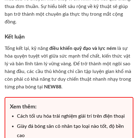
thua đơn thuần. Sự hiểu biết sâu rộng về kỹ thuật sẽ giúp
bạn trở thành một chuyên gia thực thụ trong mắt cộng
đồng.
Kết luận
Tổng kết lại, kỹ năng
điều khiển quỹ đạo và lực ném
là sự
hòa quyện tuyệt vời giữa sức mạnh thể chất, kiến thức vật
lý và bản lĩnh tâm lý vững vàng. Để trở thành một ngôi sao
hàng đầu, các cầu thủ không chỉ cần tập luyện gian khổ mà
còn phải có khả năng tư duy chiến thuật nhanh nhạy trong
từng pha bóng tại
NEW88
.
Xem thêm:
Cách tối ưu hóa trải nghiệm giải trí trên điện thoại
Giày đá bóng sân cỏ nhân tạo loại nào tốt, độ bền
cao