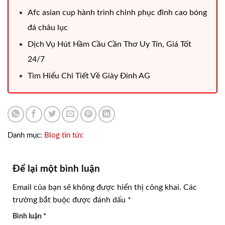
Afc asian cup hành trình chinh phục đỉnh cao bóng
đá châu lục
Dịch Vụ Hút Hầm Cầu Cần Thơ Uy Tín, Giá Tốt
24/7
Tìm Hiểu Chi Tiết Về Giày Đinh AG
Danh mục:
Blog tin tức
Để lại một bình luận
Email của bạn sẽ không được hiển thị công khai.
Các
trường bắt buộc được đánh dấu
*
Bình luận
*