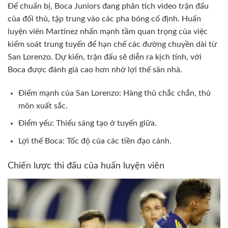
Để chuẩn bị, Boca Juniors đang phân tích video trận đấu
của đối thủ, tập trung vào các pha bóng cố định. Huấn
luyện viên Martínez nhấn mạnh tầm quan trọng của việc
kiểm soát trung tuyến để hạn chế các đường chuyền dài từ
San Lorenzo. Dự kiến, trận đấu sẽ diễn ra kịch tính, với
Boca được đánh giá cao hơn nhờ lợi thế sân nhà.
Điểm mạnh của San Lorenzo: Hàng thủ chắc chắn, thủ
môn xuất sắc.
Điểm yếu: Thiếu sáng tạo ở tuyến giữa.
Lợi thế Boca: Tốc độ của các tiền đạo cánh.
Chiến lược thi đấu của huấn luyện viên