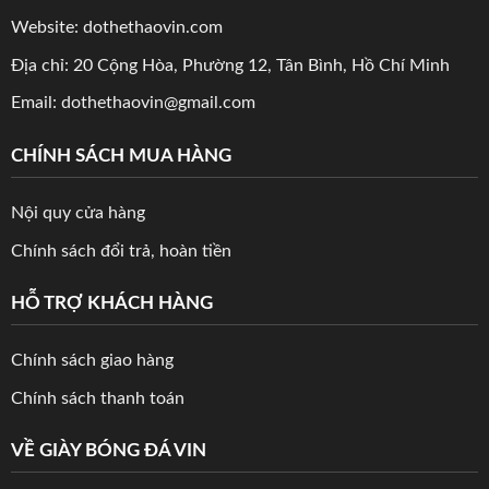
Website: dothethaovin.com
Địa chỉ: 20 Cộng Hòa, Phường 12, Tân Bình, Hồ Chí Minh
Email: dothethaovin@gmail.com
CHÍNH SÁCH MUA HÀNG
Nội quy cửa hàng
Chính sách đổi trả, hoàn tiền
HỖ TRỢ KHÁCH HÀNG
Chính sách giao hàng
Chính sách thanh toán
VỀ GIÀY BÓNG ĐÁ VIN