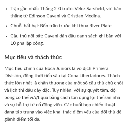
Trận gần nhất: Thắng 2-0 trước Vélez Sarsfield, với bàn
thắng từ Edinson Cavani và Cristian Medina.
Chuỗi bất bại: Bốn trận trước khi thua River Plate.
Cầu thủ nổi bật: Cavani dẫn đầu danh sách ghi bàn với
10 pha lập công.
Mục tiêu và thách thức
Mục tiêu chính của Boca Juniors là vô địch Primera
División, đồng thời tiến sâu tại Copa Libertadores. Thách
thức lớn nhất là chấn thương của một số cầu thủ chủ chốt
và lịch thi đấu dày đặc. Tuy nhiên, với sự quyết tâm, đội
bóng có thể vượt qua bằng cách tận dụng lợi thế sân nhà
và sự hỗ trợ từ cổ động viên. Các buổi họp chiến thuật
đang tập trung vào việc khai thác điểm yếu của đối thủ để
giành điểm tối đa.