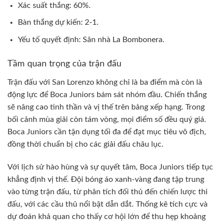
Xác suất thắng: 60%.
Bàn thắng dự kiến: 2-1.
Yếu tố quyết định: Sân nhà La Bombonera.
Tầm quan trọng của trận đấu
Trận đấu với San Lorenzo không chỉ là ba điểm mà còn là
động lực để Boca Juniors bám sát nhóm đầu. Chiến thắng
sẽ nâng cao tinh thần và vị thế trên bảng xếp hạng. Trong
bối cảnh mùa giải còn tám vòng, mọi điểm số đều quý giá.
Boca Juniors cần tận dụng tối đa để đạt mục tiêu vô địch,
đồng thời chuẩn bị cho các giải đấu châu lục.
Với lịch sử hào hùng và sự quyết tâm, Boca Juniors tiếp tục
khẳng định vị thế. Đội bóng áo xanh-vàng đang tập trung
vào từng trận đấu, từ phân tích đối thủ đến chiến lược thi
đấu, với các cầu thủ nổi bật dẫn dắt. Thống kê tích cực và
dự đoán khả quan cho thấy cơ hội lớn để thu hẹp khoảng