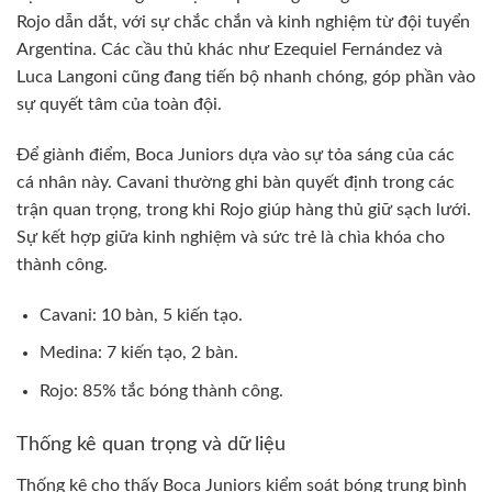
Rojo dẫn dắt, với sự chắc chắn và kinh nghiệm từ đội tuyển
Argentina. Các cầu thủ khác như Ezequiel Fernández và
Luca Langoni cũng đang tiến bộ nhanh chóng, góp phần vào
sự quyết tâm của toàn đội.
Để giành điểm, Boca Juniors dựa vào sự tỏa sáng của các
cá nhân này. Cavani thường ghi bàn quyết định trong các
trận quan trọng, trong khi Rojo giúp hàng thủ giữ sạch lưới.
Sự kết hợp giữa kinh nghiệm và sức trẻ là chìa khóa cho
thành công.
Cavani: 10 bàn, 5 kiến tạo.
Medina: 7 kiến tạo, 2 bàn.
Rojo: 85% tắc bóng thành công.
Thống kê quan trọng và dữ liệu
Thống kê cho thấy Boca Juniors kiểm soát bóng trung bình