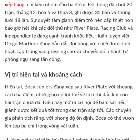
xếp hạng
, chỉ kém nhóm đầu ba điểm. Đội bóng đã chơi 20
trận, thắng 12, hòa 5 và thua 3, ghi được 35 bàn và thủng
lưới 18 lần. Sự quyết tâm giành điểm trở nên cấp thiết hơn
bao giờ hết khi các đối thủ như River Plate, Racing Club và
Independiente đang cạnh tranh khốc liệt. Huấn luyện viên
Diego Martínez đang dẫn dắt đội bóng với chiến lược linh
hoạt, tập trung vào pressing cao và chuyển đổi nhanh từ
phòng ngự sang tấn công.
Vị trí hiện tại và khoảng cách
Hiện tại, Boca Juniors đang xếp sau River Plate với khoảng
cách ba điểm, nhưng họ có lợi thế về lịch thi đấu khi còn
hai trận chưa đá. Điều này mở ra cơ hội để bám sát nếu
giành được kết quả tốt trong các trận sắp tới. Các chuyên
gia phân tích rằng, với phong độ ổn định, Boca có thể vươn
lên top ba chỉ trong vòng vài tuần.