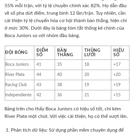
55% mỗi trận, với tỷ lệ chuyền chính xác 82%. Họ dẫn đầu
về số pha dứt điểm, trung bình 12 lần/trận. Tuy nhiên, cần
cải thiện tỷ lệ chuyển hóa cơ hội thành bàn thắng, hiện chỉ
ở mức 30%. Dưới đây là bảng tóm tắt thống kê chính của
Boca Juniors so với nhóm đầu bảng.
ĐIỂM
BÀN
THỦNG
HIỆU
ĐỘI BÓNG
SỐ
THẮNG
LƯỚI
SỐ
Boca Juniors
41
35
18
+17
River Plate
44
40
20
+20
Racing Club
43
38
19
+19
Independiente
42
36
21
+15
Bảng trên cho thấy Boca Juniors có hiệu số tốt, chỉ kém
River Plate một chút. Với việc cải thiện, họ có thể vượt lên.
Phân tích dữ liệu: Sử dụng phần mềm chuyên dụng để