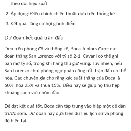
theo dõi hiệu suất.
Áp dụng: Điều chỉnh chiến thuật dựa trên thống kê.
Kết quả: Tăng cơ hội giành điểm.
Dự đoán kết quả trận đấu
Dựa trên phong độ và thống kê, Boca Juniors được dự
đoán thắng San Lorenzo với tỷ số 2-1. Cavani có thể ghi
bàn mở tỷ số, trong khi hàng thủ giữ vững. Tuy nhiên, nếu
San Lorenzo chơi phòng ngự phản công tốt, trận đấu có thể
hòa. Các chuyên gia cho rằng xác suất thắng của Boca là
60%, hòa 25% và thua 15%. Điều này sẽ giúp họ thu hẹp
khoảng cách với nhóm đầu.
Để đạt kết quả tốt, Boca cần tập trung vào hiệp một để dẫn
trước sớm. Dự đoán này dựa trên dữ liệu lịch sử và phong
độ hiện tại.