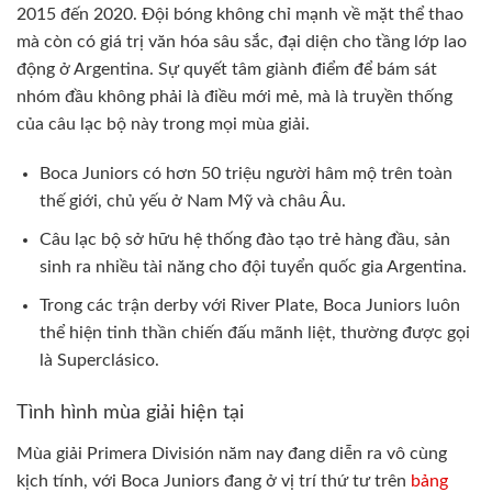
2015 đến 2020. Đội bóng không chỉ mạnh về mặt thể thao
mà còn có giá trị văn hóa sâu sắc, đại diện cho tầng lớp lao
động ở Argentina. Sự quyết tâm giành điểm để bám sát
nhóm đầu không phải là điều mới mẻ, mà là truyền thống
của câu lạc bộ này trong mọi mùa giải.
Boca Juniors có hơn 50 triệu người hâm mộ trên toàn
thế giới, chủ yếu ở Nam Mỹ và châu Âu.
Câu lạc bộ sở hữu hệ thống đào tạo trẻ hàng đầu, sản
sinh ra nhiều tài năng cho đội tuyển quốc gia Argentina.
Trong các trận derby với River Plate, Boca Juniors luôn
thể hiện tinh thần chiến đấu mãnh liệt, thường được gọi
là Superclásico.
Tình hình mùa giải hiện tại
Mùa giải Primera División năm nay đang diễn ra vô cùng
kịch tính, với Boca Juniors đang ở vị trí thứ tư trên
bảng