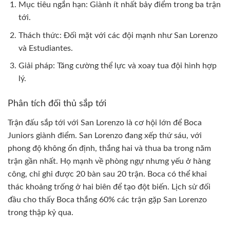
Mục tiêu ngắn hạn: Giành ít nhất bảy điểm trong ba trận
tới.
Thách thức: Đối mặt với các đội mạnh như San Lorenzo
và Estudiantes.
Giải pháp: Tăng cường thể lực và xoay tua đội hình hợp
lý.
Phân tích đối thủ sắp tới
Trận đấu sắp tới với San Lorenzo là cơ hội lớn để Boca
Juniors giành điểm. San Lorenzo đang xếp thứ sáu, với
phong độ không ổn định, thắng hai và thua ba trong năm
trận gần nhất. Họ mạnh về phòng ngự nhưng yếu ở hàng
công, chỉ ghi được 20 bàn sau 20 trận. Boca có thể khai
thác khoảng trống ở hai biên để tạo đột biến. Lịch sử đối
đầu cho thấy Boca thắng 60% các trận gặp San Lorenzo
trong thập kỷ qua.