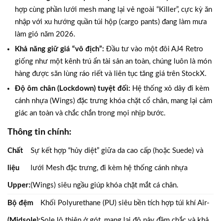
hợp cùng phần lưới mesh mang lại vẻ ngoài “Killer”, cực kỳ ăn
nhập với xu hướng quần túi hộp (cargo pants) đang làm mưa
làm gió năm 2026.
Khả năng giữ giá “vô địch”:
Đầu tư vào một đôi AJ4 Retro
giống như một kênh trú ẩn tài sản an toàn, chúng luôn là món
hàng được săn lùng ráo riết và liên tục tăng giá trên StockX.
Độ ôm chân (Lockdown) tuyệt đối:
Hệ thống xỏ dây đi kèm
cánh nhựa (Wings) đặc trưng khóa chặt cổ chân, mang lại cảm
giác an toàn và chắc chắn trong mọi nhịp bước.
Thông tin chính:
Chất
Sự kết hợp “hủy diệt” giữa da cao cấp (hoặc Suede) và
liệu
lưới Mesh đặc trưng, đi kèm hệ thống cánh nhựa
Upper:
(Wings) siêu ngầu giúp khóa chặt mắt cá chân.
Bộ đệm
Khối Polyurethane (PU) siêu bền tích hợp túi khí Air-
(Midsole):
Sole lộ thiên ở gót, mang lại độ nảy đầm chắc và khả