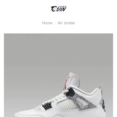
Skip
to
content
Home
Air Jordan
/